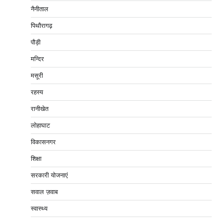
नैनीताल
पिथौरागढ़
पौड़ी
मन्दिर
मसूरी
रहस्य
रानीखेत
लोहाघाट
विकासनगर
शिक्षा
सरकारी योजनाएं
सवाल ज़वाब
स्वास्थ्य