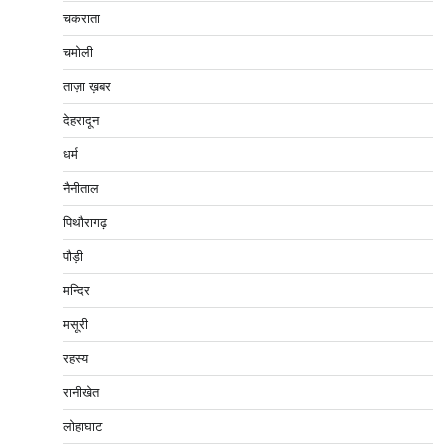
चकराता
चमोली
ताज़ा ख़बर
देहरादून
धर्म
नैनीताल
पिथौरागढ़
पौड़ी
मन्दिर
मसूरी
रहस्य
रानीखेत
लोहाघाट