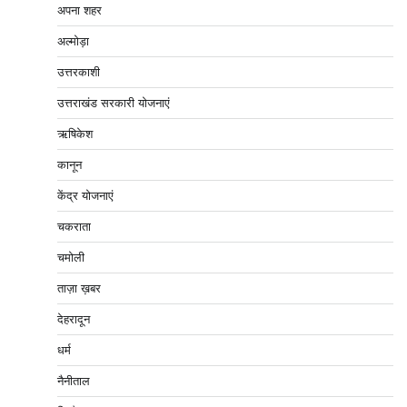
अपना शहर
अल्मोड़ा
उत्तरकाशी
उत्तराखंड सरकारी योजनाएं
ऋषिकेश
कानून
केंद्र योजनाएं
चकराता
चमोली
ताज़ा ख़बर
देहरादून
धर्म
नैनीताल