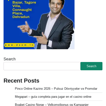
Search
Search
Recent Posts
Pinco Online Kazino 2026 – Pulsuz Dövriyyələr və Promolar
Megapari – guía completa para jugar en el casino online
Boabet Casino Norge – Velkomstbonus og Kampanjer