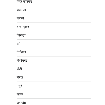
केंद्र योजनाएं
चकराता
चमोली
ताज़ा ख़बर
देहरादून
धर्म
नैनीताल
पिथौरागढ़
पौड़ी
मन्दिर
मसूरी
रहस्य
रानीखेत