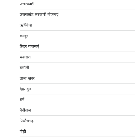
उत्तरकाशी
उत्तराखंड सरकारी योजनाएं
ऋषिकेश
कानून
केंद्र योजनाएं
चकराता
चमोली
ताज़ा ख़बर
देहरादून
धर्म
नैनीताल
पिथौरागढ़
पौड़ी