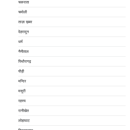
चकराता
चमोली
ताज़ा ख़बर
देहरादून
धर्म
नैनीताल
पिथौरागढ़
पौड़ी
मन्दिर
मसूरी
रहस्य
रानीखेत
लोहाघाट